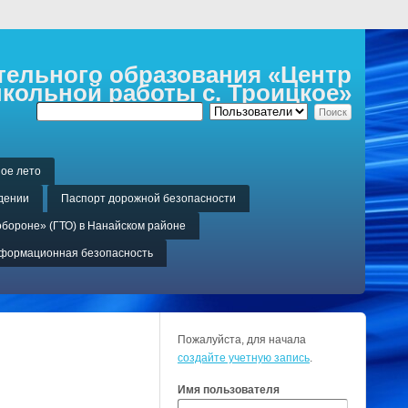
ельного образования «Центр
кольной работы с. Троицкое»
ое лето
дении
Паспорт дорожной безопасности
обороне» (ГТО) в Нанайском районе
формационная безопасность
Пожалуйста, для начала
создайте учетную запись
.
Имя пользователя