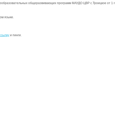
образовательных общеразвивающих программ МАУДО ЦВР с.Троицкое от 1 го
ом языке.
ссылку
и пинги.