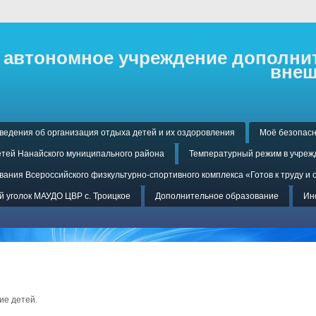
автономное учреждение дополнит
внеш
ведения об организация отдыха детей и их оздоровления
Моё безопасн
тей Нанайского муниципального района
Температурный режим в учреж
ания Всероссийского физкультурно-спортивного комплекса «Готов к труду и 
 уголок МАУДО ЦВР с. Троицкое
Дополнительное образование
Ин
ие детей.