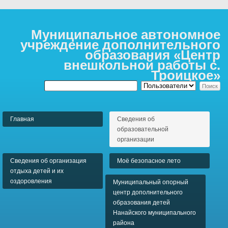
Муниципальное автономное
учреждение дополнительного
образования «Центр
внешкольной работы с.
Троицкое»
Главная
Сведения об
образовательной
организации
Сведения об организация
Моё безопасное лето
отдыха детей и их
оздоровления
Муниципальный опорный
центр дополнительного
образования детей
Нанайского муниципального
района