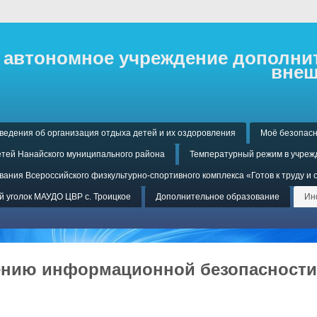
автономное учреждение дополнит
внеш
ведения об организация отдыха детей и их оздоровления
Моё безопасн
тей Нанайского муниципального района
Температурный режим в учреж
ания Всероссийского физкультурно-спортивного комплекса «Готов к труду и 
 уголок МАУДО ЦВР с. Троицкое
Дополнительное образование
Ин
ению информационной безопасности