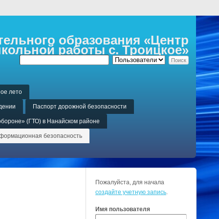
ельного образования «Центр
кольной работы с. Троицкое»
ое лето
дении
Паспорт дорожной безопасности
обороне» (ГТО) в Нанайском районе
формационная безопасность
Пожалуйста, для начала
создайте учетную запись
.
Имя пользователя