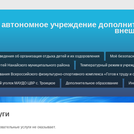
автономное учреждение дополнит
внеш
ведения об организация отдыха детей и их оздоровления
Моё безопасн
тей Нанайского муниципального района
Температурный режим в учреж
ания Всероссийского физкультурно-спортивного комплекса «Готов к труду и 
 уголок МАУДО ЦВР с. Троицкое
Дополнительное образование
Ин
уги
вательные услуги не оказывает.