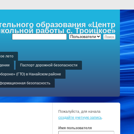
ельного образования «Центр
кольной работы с. Троицкое»
ое лето
дении
Паспорт дорожной безопасности
обороне» (ГТО) в Нанайском районе
формационная безопасность
Пожалуйста, для начала
создайте учетную запись
.
Имя пользователя