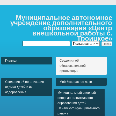
Муниципальное автономное
учреждение дополнительного
образования «Центр
внешкольной работы с.
Троицкое»
Главная
Сведения об
образовательной
организации
Сведения об организация
Моё безопасное лето
отдыха детей и их
оздоровления
Муниципальный опорный
центр дополнительного
образования детей
Нанайского муниципального
района