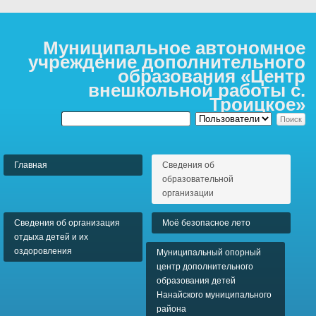
Муниципальное автономное
учреждение дополнительного
образования «Центр
внешкольной работы с.
Троицкое»
Главная
Сведения об
образовательной
организации
Сведения об организация
Моё безопасное лето
отдыха детей и их
оздоровления
Муниципальный опорный
центр дополнительного
образования детей
Нанайского муниципального
района