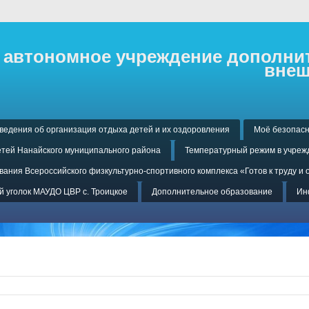
автономное учреждение дополнит
внеш
ведения об организация отдыха детей и их оздоровления
Моё безопасн
тей Нанайского муниципального района
Температурный режим в учреж
ания Всероссийского физкультурно-спортивного комплекса «Готов к труду и 
 уголок МАУДО ЦВР с. Троицкое
Дополнительное образование
Ин