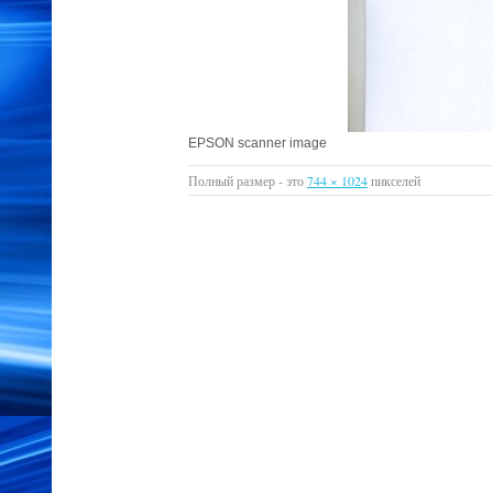
EPSON scanner image
Полный размер - это
744 × 1024
пикселей