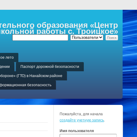
ельного образования «Центр
кольной работы с. Троицкое»
ое лето
дении
Паспорт дорожной безопасности
обороне» (ГТО) в Нанайском районе
формационная безопасность
Пожалуйста, для начала
создайте учетную запись
.
Имя пользователя